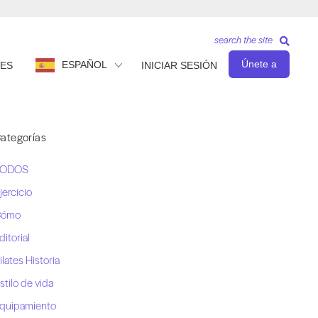
search the site
Únete a
ESPAÑOL
ES
INICIAR SESIÓN
ategorías
TODOS
jercicio
Cómo
ditorial
ilates Historia
stilo de vida
quipamiento