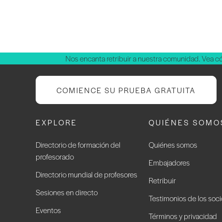
Nos encanta retribuir a nuestra comunidad. Vea 
COMIENCE SU PRUEBA GRATUITA
EXPLORE
QUIÉNES SOMO
Directorio de formación del
Quiénes somos
profesorado
Embajadores
Directorio mundial de profesores
Retribuir
Sesiones en directo
Testimonios de los soc
Eventos
Términos y privacidad