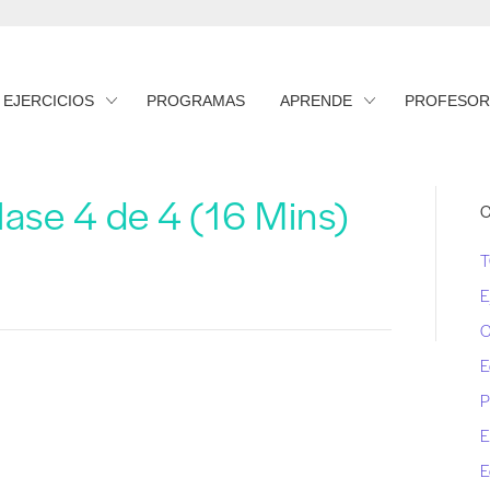
EJERCICIOS
PROGRAMAS
APRENDE
PROFESOR
lase 4 de 4 (16 Mins)
C
E
E
P
E
E