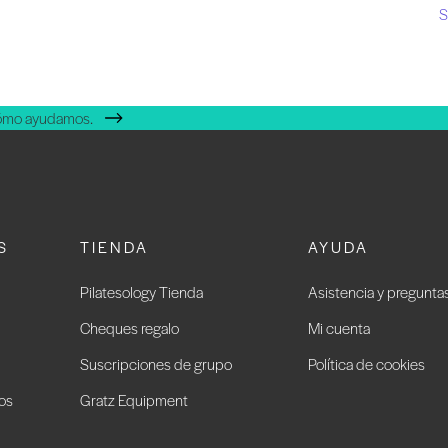
S
cómo ayudamos.
S
TIENDA
AYUDA
Pilatesology Tienda
Asistencia y pregunta
Cheques regalo
Mi cuenta
Suscripciones de grupo
Política de cookies
ios
Gratz Equipment