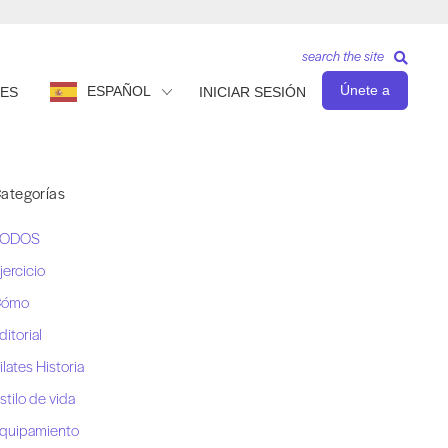
search the site
Únete a
ESPAÑOL
ES
INICIAR SESIÓN
ategorías
TODOS
jercicio
Cómo
ditorial
ilates Historia
stilo de vida
quipamiento