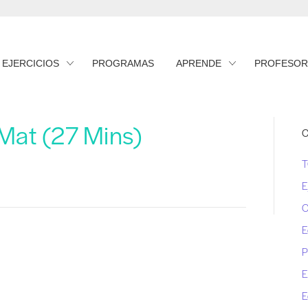
EJERCICIOS
PROGRAMAS
APRENDE
PROFESOR
Mat (27 Mins)
C
E
E
P
E
E