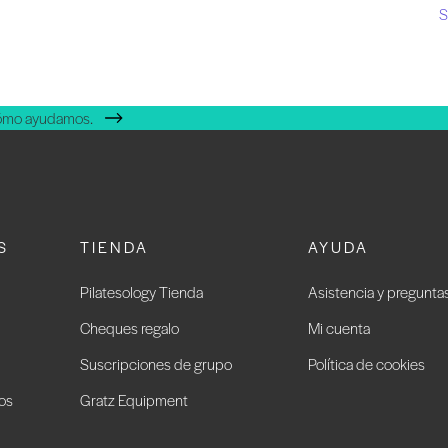
S
cómo ayudamos.
S
TIENDA
AYUDA
Pilatesology Tienda
Asistencia y pregunta
Cheques regalo
Mi cuenta
Suscripciones de grupo
Política de cookies
ios
Gratz Equipment