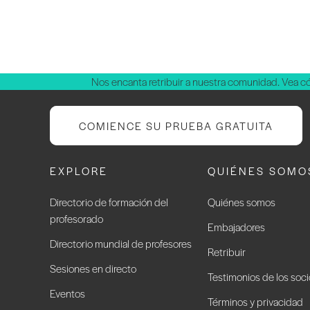
Nos encanta retribuir a nuestra comunidad. Vea 
COMIENCE SU PRUEBA GRATUITA
EXPLORE
QUIÉNES SOMO
Directorio de formación del
Quiénes somos
profesorado
Embajadores
Directorio mundial de profesores
Retribuir
Sesiones en directo
Testimonios de los soc
Eventos
Términos y privacidad