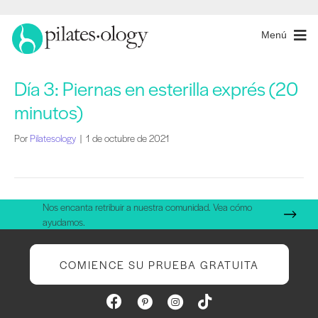
Menú
Día 3: Piernas en esterilla exprés (20
minutos)
Por
Pilatesology
|
1 de octubre de 2021
Nos encanta retribuir a nuestra comunidad. Vea cómo
ayudamos.
COMIENCE SU PRUEBA GRATUITA