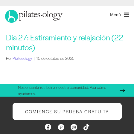
Menú
Día 27: Estiramiento y relajación (22
minutos)
Por
Pilatesology
|
15 de octubre de 2025
Nos encanta retribuir a nuestra comunidad. Vea cómo
ayudamos.
COMIENCE SU PRUEBA GRATUITA