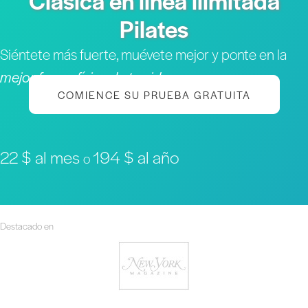
Clásica en línea ilimitada
Pilates
Siéntete más fuerte, muévete mejor y ponte en la
mejor forma física de tu vida
COMIENCE SU PRUEBA GRATUITA
22 $ al mes
194 $ al año
o
Destacado en