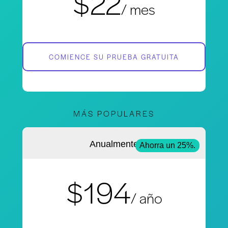
$22
/ mes
COMIENCE SU PRUEBA GRATUITA
MÁS POPULARES
Anualmente
Ahorra un 25%.
$194
/ año