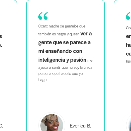
Como madre de gemelos que
Co
ver a
también es negra y queer,
s
en
gente que se parece a
.
ha
mí enseñando con
c
inteligencia y pasión
me
hac
ayuda a sentir que no soy la única
persona que hace lo que yo
hago.
C.
Everlea B.