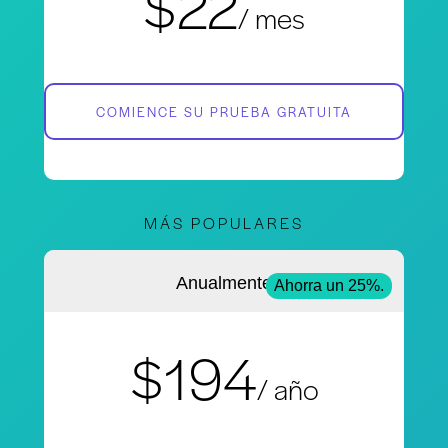
$22
/ mes
COMIENCE SU PRUEBA GRATUITA
MÁS POPULARES
Anualmente
Ahorra un 25%.
$194
/ año