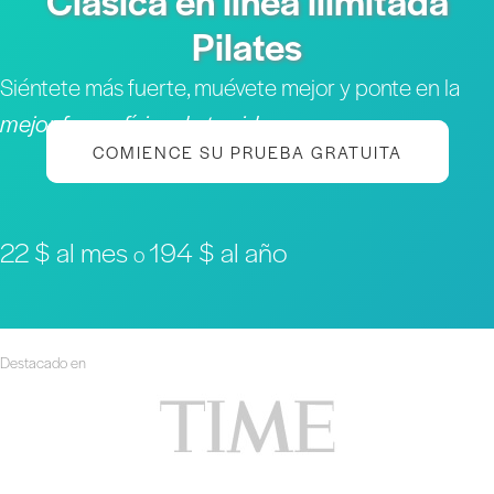
Clásica en línea ilimitada
Pilates
Siéntete más fuerte, muévete mejor y ponte en la
mejor forma física de tu vida
COMIENCE SU PRUEBA GRATUITA
22 $ al mes
194 $ al año
o
Destacado en