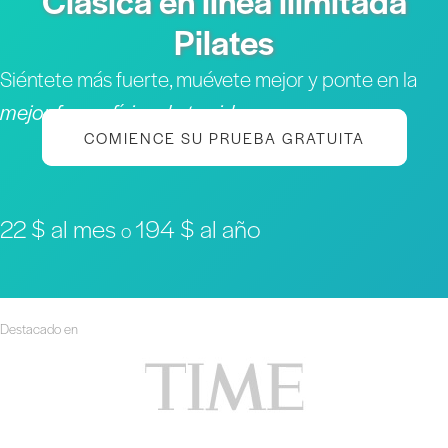
Clásica en línea ilimitada
Pilates
Siéntete más fuerte, muévete mejor y ponte en la
mejor forma física de tu vida
COMIENCE SU PRUEBA GRATUITA
22 $ al mes
194 $ al año
o
Destacado en