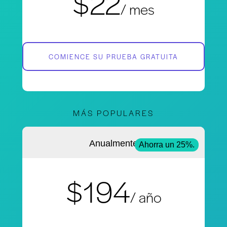
$22
/ mes
COMIENCE SU PRUEBA GRATUITA
MÁS POPULARES
Anualmente
Ahorra un 25%.
$194
/ año