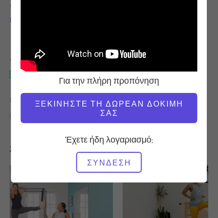
ΔΆΣΚΑΛΟΣ
ΤΑΧΎΤΗΤΑ
ΠΡΟΠΌΝΗΣΗΣ
Νικόλ Σμιθ
Αργή
ΑΠΑΙΤΟΎΜΕΝΟΣ ΕΞΟΠΛΙΣΜΌΣ
Πύργος
Για την πλήρη προπόνηση
ΒΡΕΊΤΕ ΠΑΡΌΜΟΙΕΣ ΤΆΞΕΙΣ ΓΙΑ
ΞΕΚΙΝΉΣΤΕ ΤΗ ΔΩΡΕΆΝ ΔΟΚΙΜΉ
ΣΑΣ
Προχωρημένο
40 - 50 λεπτά
Πύργος
Έχετε ήδη λογαριασμό;
Άλλες προπονήσεις που μπορεί να σας αρέσουν
ΣΎΝΔΕΣΗ