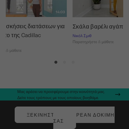
14:03
ς ασκήσεις διατάσεων για
Σκάλα βαρέλι αγάπη 
έτο της Cadillac
Νικόλ Σμιθ
Παρατηρήστε & μάθετε
τε & μάθετε
Μας αρέσει να προσφέρουμε στην κοινότητά μας.
Δείτε τους τρόπους με τους οποίους βοηθάμε.
ΞΕΚΙΝΉΣΤΕ ΤΗ ΔΩΡΕΆΝ ΔΟΚΙΜΉ
ΣΑΣ