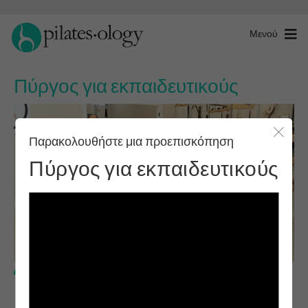
Μενού
Πύργος για εκπαιδευτικούς
Παρακολουθήστε μια προεπισκόπηση
Κλείσ
Πύργος για εκπαιδευτικούς
Προχωρημένο επίπεδο