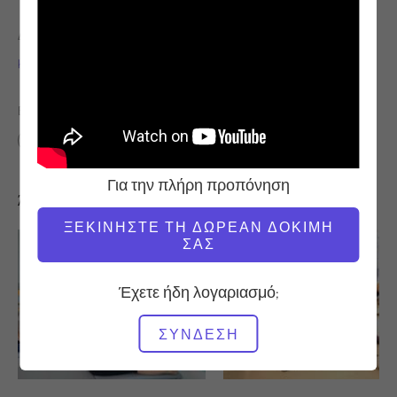
ΔΆΣΚΑΛΟΣ
ΏΡΑ ΒΊΝΤΕΟ
Karen Frischmann
6:21
ΒΡΕΊΤΕ ΠΑΡΌΜΟΙΕΣ ΤΆΞΕΙΣ ΓΙΑ
0 - 10 λεπτά
Για την πλήρη προπόνηση
Άλλες προπονήσεις που μπορεί να σας αρέσουν
ΞΕΚΙΝΉΣΤΕ ΤΗ ΔΩΡΕΆΝ ΔΟΚΙΜΉ
ΣΑΣ
Έχετε ήδη λογαριασμό;
ΣΎΝΔΕΣΗ
15:54