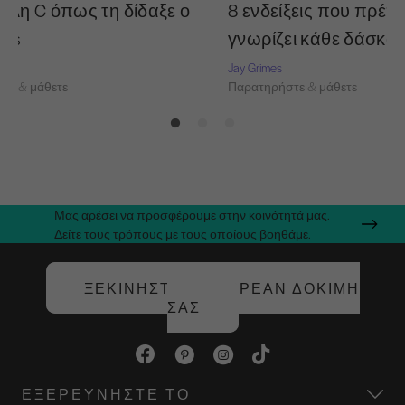
ύλη C όπως τη δίδαξε ο
8 ενδείξεις που πρέπε
tes
γνωρίζει κάθε δάσκα
Jay Grimes
τε & μάθετε
Παρατηρήστε & μάθετε
Μας αρέσει να προσφέρουμε στην κοινότητά μας.
Δείτε τους τρόπους με τους οποίους βοηθάμε.
ΞΕΚΙΝΉΣΤΕ ΤΗ ΔΩΡΕΆΝ ΔΟΚΙΜΉ
ΣΑΣ
ΕΞΕΡΕΥΝΉΣΤΕ ΤΟ