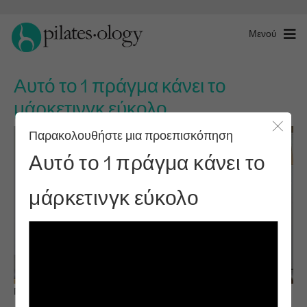
Μενού
Αυτό το 1 πράγμα κάνει το
μάρκετινγκ εύκολο
Παρακολουθήστε μια προεπισκόπηση
Κλείσ
Αυτό το 1 πράγμα κάνει το
μάρκετινγκ εύκολο
Παρατηρήστε & μάθετε