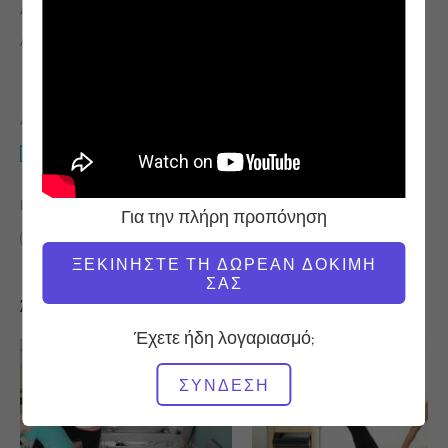
ΔΆΣΚΑΛΟΣ
ΤΑΧΎΤΗΤΑ
ΠΡΟΠΌΝΗΣΗΣ
Alisa Wyatt
Σταθερό
ΑΠΑΙΤΟΎΜΕΝΟΣ ΕΞΟΠΛΙΣΜΌΣ
Mat
ΒΡΕΊΤΕ ΠΑΡΌΜΟΙΕΣ ΤΆΞΕΙΣ ΓΙΑ
Για την πλήρη προπόνηση
Ενδιάμεσο
20 - 30 λεπτά
Mat
ΞΕΚΙΝΉΣΤΕ ΤΗ ΔΩΡΕΆΝ ΔΟΚΙΜΉ
ΣΑΣ
Άλλες προπονήσεις που μπορεί να σας αρέσουν
Έχετε ήδη λογαριασμό;
ΣΎΝΔΕΣΗ