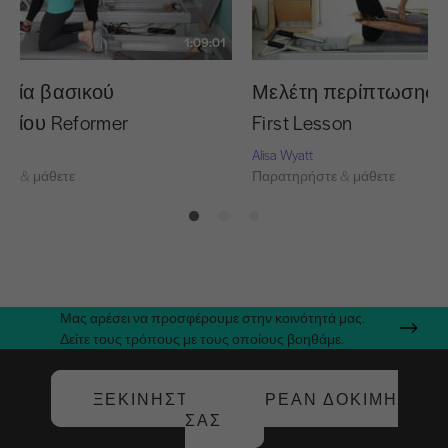
1:09:01
αλία βασικού
Μελέτη περίπτωσης: S
ηρίου Reformer
First Lesson
Alisa Wyatt
τε & μάθετε
Παρατηρήστε & μάθετε
Μας αρέσει να προσφέρουμε στην κοινότητά μας.
Δείτε τους τρόπους με τους οποίους βοηθάμε.
ΞΕΚΙΝΉΣΤΕ ΤΗ ΔΩΡΕΆΝ ΔΟΚΙΜΉ
ΣΑΣ