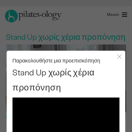
Μενού
Stand Up χωρίς χέρια προπόνηση
Παρακολουθήστε μια προεπισκόπηση
Κλείσ
Stand Up χωρίς χέρια
προπόνηση
Ενδιάμεσο επίπεδο