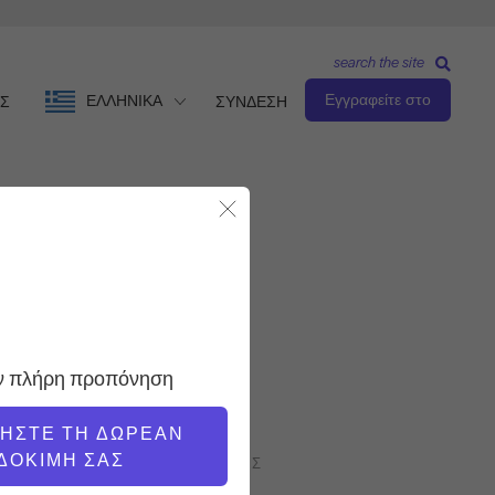
search the site
Εγγραφείτε στο
ΕΛΛΗΝΙΚΆ
Σ
ΣΥΝΔΕΣΗ
Κλείσιμο Modal
Ενδιάμεσο επίπεδο
ΔΆΣΚΑΛΟΣ
ην πλήρη προπόνηση
Kira Lamb
ΝΉΣΤΕ ΤΗ ΔΩΡΕΆΝ
ΔΟΚΙΜΉ ΣΑΣ
ΤΑΧΎΤΗΤΑ ΠΡΟΠΌΝΗΣΗΣ