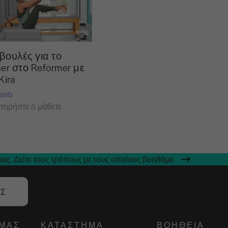
5:08
βουλές για το
er στο Reformer με
Kira
Lamb
τηρήστε & μάθετε
ας. Δείτε τους τρόπους με τους οποίους βοηθάμε.
ΑΣ
ΕΜΆΣ
ΚΑΤΆΣΤΗΜΑ
ΒΟΉΘΕΙΑ