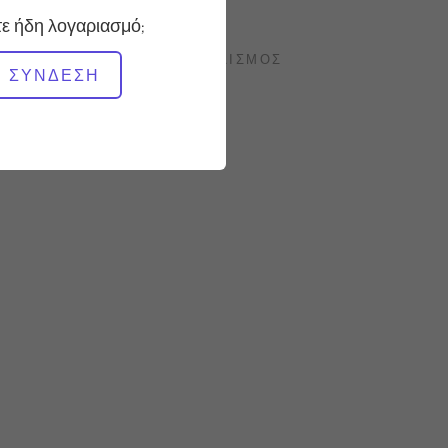
Σταθερό
ε ήδη λογαριασμό;
ΑΠΑΙΤΟΎΜΕΝΟΣ ΕΞΟΠΛΙΣΜΌΣ
ΣΎΝΔΕΣΗ
Reformer