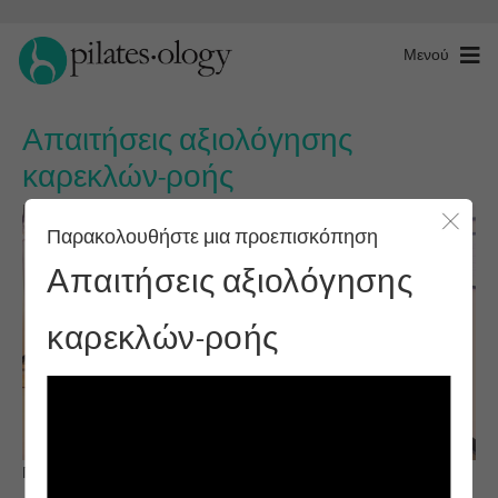
Μενού
Απαιτήσεις αξιολόγησης
καρεκλών-ροής
Παρακολουθήστε μια προεπισκόπηση
Κλείσ
Απαιτήσεις αξιολόγησης
καρεκλών-ροής
Παρατηρήστε & μάθετε