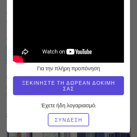
ΔΆΣΚΑΛΟΣ
ΏΡΑ ΒΊΝΤΕΟ
Sandy Shimoda
36:42
ΑΠΑΙΤΟΎΜΕΝΟΣ ΕΞΟΠΛΙΣΜΌΣ
Καρέκλα Wunda
Υψηλή καρέκλα
Καρέκλα βραχίονα
Για την πλήρη προπόνηση
ΒΡΕΊΤΕ ΠΑΡΌΜΟΙΕΣ ΤΆΞΕΙΣ ΓΙΑ
ΞΕΚΙΝΉΣΤΕ ΤΗ ΔΩΡΕΆΝ ΔΟΚΙΜΉ
30 - 40 λεπτά
Καρέκλα Wunda
Υψηλή καρέκλα
ΣΑΣ
Καρέκλα βραχίονα
Έχετε ήδη λογαριασμό;
Άλλες προπονήσεις που μπορεί να σας αρέσουν
ΣΎΝΔΕΣΗ