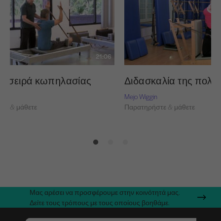
21:06
κή σειρά κωπηλασίας
Διδασκαλία της πολυ
Mejo Wiggin
τε & μάθετε
Παρατηρήστε & μάθετε
Μας αρέσει να προσφέρουμε στην κοινότητά μας.
Δείτε τους τρόπους με τους οποίους βοηθάμε.