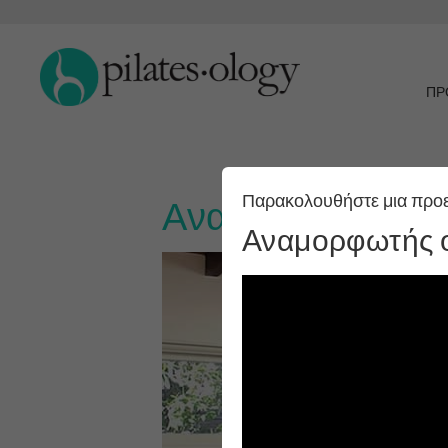
ΠΡ
Παρακολουθήστε μια προ
Αναμορφωτής οσ
Αναμορφωτής 