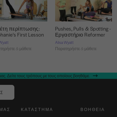
1:01:33
2:08:16
έτη περίπτωσης:
Pushes, Pulls & Spotting -
hanie's First Lesson
Εργαστήριο Reformer
 Wyatt
Alisa Wyatt
τηρήστε & μάθετε
Παρατηρήστε & μάθετε
ας. Δείτε τους τρόπους με τους οποίους βοηθάμε.
ΑΣ
ΕΜΆΣ
ΚΑΤΆΣΤΗΜΑ
ΒΟΉΘΕΙΑ