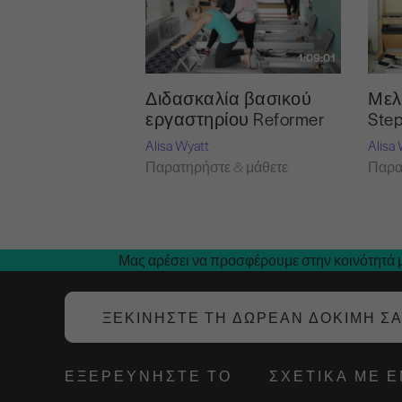
1:09:01
Διδασκαλία βασικού
Μελ
εργαστηρίου Reformer
Step
Alisa Wyatt
Alisa
Παρατηρήστε & μάθετε
Παρα
Μας αρέσει να προσφέρουμε στην κοινότητά μ
ΞΕΚΙΝΉΣΤΕ ΤΗ ΔΩΡΕΆΝ ΔΟΚΙΜΉ Σ
ΕΞΕΡΕΥΝΉΣΤΕ ΤΟ
ΣΧΕΤΙΚΆ ΜΕ 