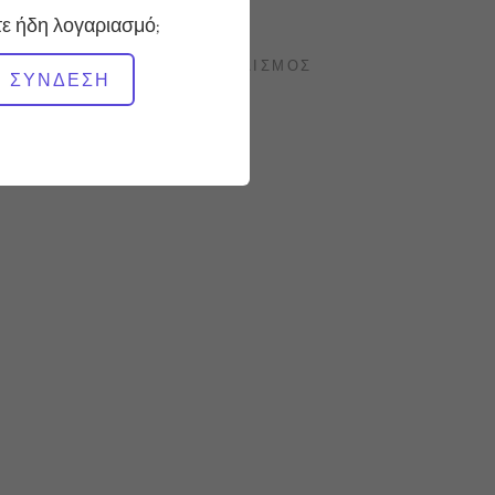
Σταθερό
ε ήδη λογαριασμό;
ΑΠΑΙΤΟΎΜΕΝΟΣ ΕΞΟΠΛΙΣΜΌΣ
ΣΎΝΔΕΣΗ
Reformer