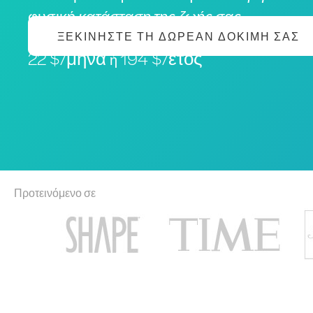
φυσική
κατάσταση της ζωής σας
ΞΕΚΙΝΉΣΤΕ ΤΗ ΔΩΡΕΆΝ ΔΟΚΙΜΉ ΣΑΣ
22 $/μήνα
194 $/έτος
ή
Προτεινόμενο σε