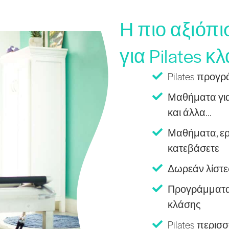
Η πιο αξιόπ
για Pilates κλ
Pilates προγ
Μαθήματα για
και άλλα...
Μαθήματα, ερ
κατεβάσετε
Δωρεάν λίστε
Προγράμματα 
κλάσης
Pilates περι