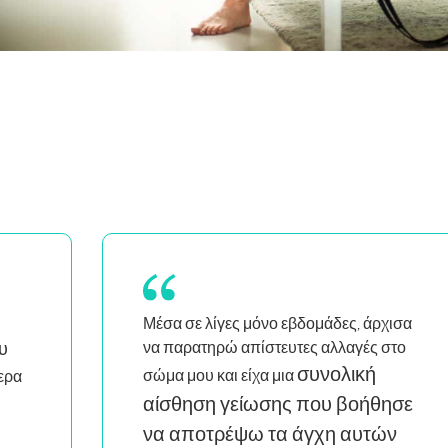
ισα
Έχω αποκτήσει πολύ
στο
μεγαλύτερη αυτοπεποίθηση
στην καθοδήγηση και στις
ησε
τάξεις μου.
Είναι απίστευτα
ν
εκπαιδευτικό και αξίζει κάθε δεκάρα.