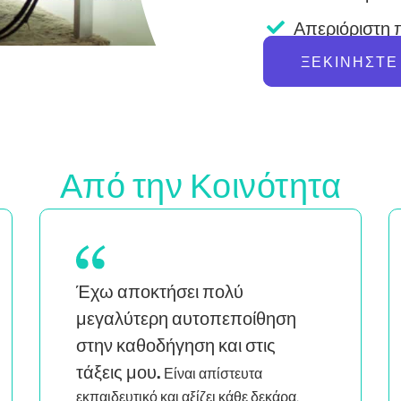
Απεριόριστη 
ΞΕΚΙΝΉΣΤΕ
Από την Κοινότητα
Ως μητέρα διδύμων που είναι επίσης
να
μαύρη και queer γυναίκα, το
βλέπω ανθρώπους που μου
μοιάζουν να διδάσκουν έξυπνα
και με πάθος
με βοηθά να νιώθω ότι