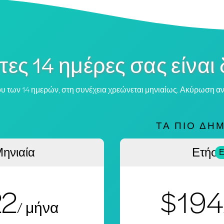
τες 14 ημέρες σας είναι
ου των 14 ημερών, στη συνέχεια χρεώνεται μηνιαίως. Ακύρωση α
ΤΑ ΠΙΟ ΔΗ
ηνιαία
Ετήσι
Ε
22
$194
/ μήνα