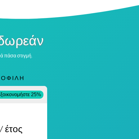
 δωρεάν
νά πάσα στιγμή.
ΜΟΦΙΛΉ
α
ξοικονομήστε 25%
/ έτος