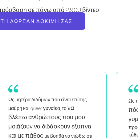
πρόσβαση σε πάνω από 2.900 βίντεο
 ΤΗ ΔΩΡΕΆΝ ΔΟΚΙΜΉ ΣΑΣ
μου αρέσει
Pil
Ως πολυάσχολη μαμά,
πόσο εύκολο είναι να
Κάν
συνε
γυμνάζεσαι στο σπίτι
. Οι
παίρ
προόδους με κάνουν να επιστρέφω
μαθα
κάθε μέρα!