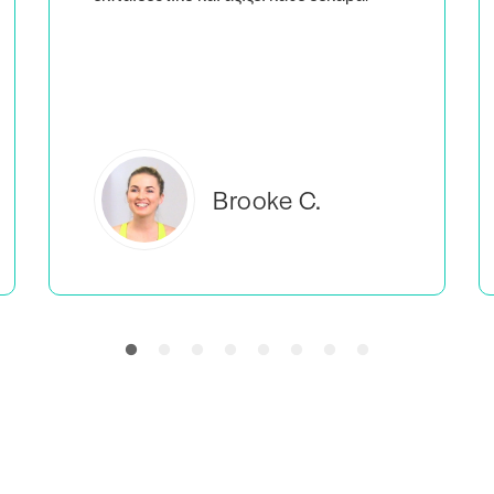
δεν είμαι η μόνη που κάνει αυτό που
κάνω.
Everlea B.