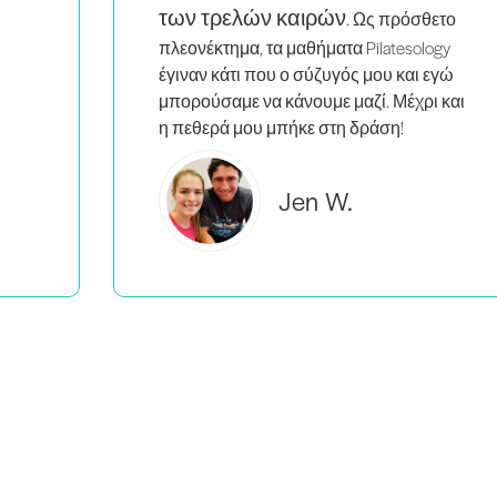
ετο
ogy
εγώ
 και
Brooke C.