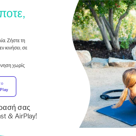
ποτε,
α. Ζήστε τη
εν κινήσει, σε
πόνηση χωρίς
το
Play
ρασή σας
t & AirPlay!