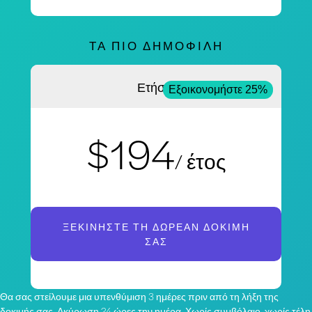
ΤΑ ΠΙΟ ΔΗΜΟΦΙΛΉ
Ετήσια
Εξοικονομήστε 25%
$194
/ έτος
ΞΕΚΙΝΉΣΤΕ ΤΗ ΔΩΡΕΆΝ ΔΟΚΙΜΉ
ΣΑΣ
Θα σας στείλουμε μια υπενθύμιση 3 ημέρες πριν από τη λήξη της
δοκιμής σας. Ακύρωση 24 ώρες την ημέρα. Χωρίς συμβόλαιο, χωρίς τέλη