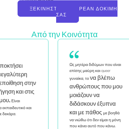
ΞΕΚΙΝΉΣΤΕ ΤΗ ΔΩΡΕΆΝ ΔΟΚΙΜΉ
ΣΑΣ
Από την Κοινότητα
Ως μητέρα διδύμων που είναι
Ως
επίσης μαύρη και queer
α
να βλέπω
γυναίκα, το
ην
ε
ανθρώπους που μου
ς
σ
μοιάζουν να
κά
διδάσκουν έξυπνα
μέ
και με πάθος
με βοηθά
να νιώθω ότι δεν είμαι η μόνη
που κάνει αυτό που κάνω.