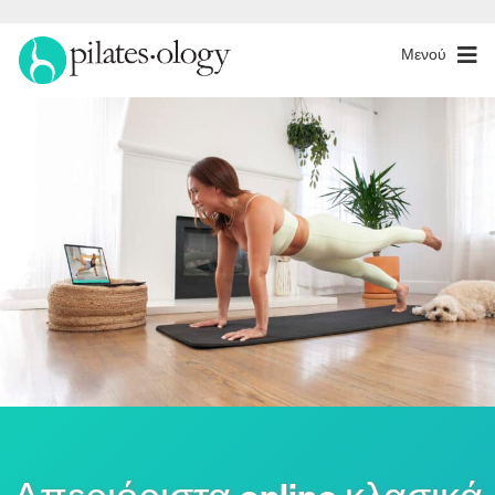
Μενού