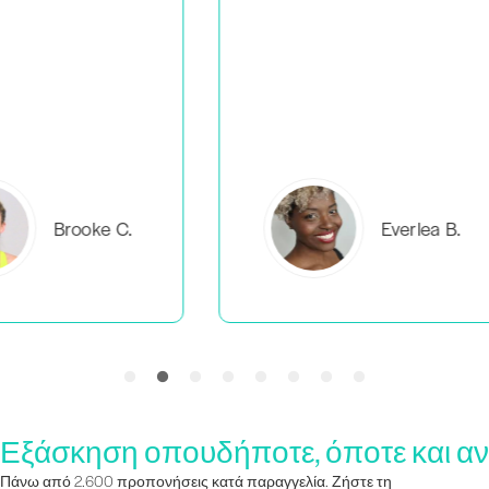
C.
Everlea B.
Εξάσκηση οπουδήποτε, όποτε και αν
Πάνω από 2.600 προπονήσεις κατά παραγγελία. Ζήστε τη