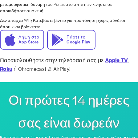
μεταμορφωτική δύναμη του Pilates στο σπίτι ή εν κινήσει, σε
οποιαδήποτε συσκευή.
Δεν υπάρχει WiFi; Κατεβάστε βίντεο για προπόνηση χωρίς σύνδεση,
όπου κι αν βρίσκεστε.
Λήψη στο
Πάρτε το
App Store
Google Play
Παρακολουθήστε στην τηλεόρασή σας με
Apple TV
,
Roku
ή Chromecast & AirPlay!
Οι πρώτες 14 ημέρες
σας είναι δωρεάν
Καμία χρέωση μέχρι τη λήξη της δοκιμαστικής περιόδου των 14 ημερών,