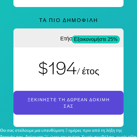
ΤΑ ΠΙΟ ΔΗΜΟΦΙΛΉ
Ετήσια
Εξοικονομήστε 25%
$194
/ έτος
ΞΕΚΙΝΉΣΤΕ ΤΗ ΔΩΡΕΆΝ ΔΟΚΙΜΉ
ΣΑΣ
Θα σας στείλουμε μια υπενθύμιση 3 ημέρες πριν από τη λήξη της
δοκιμής σας. Ακύρωση 24 ώρες την ημέρα. Χωρίς συμβόλαιο, χωρίς τέλη