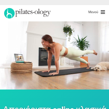
Μενού