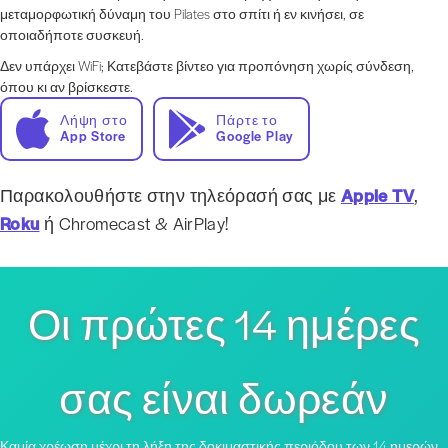
μεταμορφωτική δύναμη του Pilates στο σπίτι ή εν κινήσει, σε
οποιαδήποτε συσκευή.
Δεν υπάρχει WiFi; Κατεβάστε βίντεο για προπόνηση χωρίς σύνδεση,
όπου κι αν βρίσκεστε.
Λήψη στο
Πάρτε το
App Store
Google Play
Παρακολουθήστε στην τηλεόρασή σας με
Apple TV
,
Roku
ή Chromecast & AirPlay!
Οι πρώτες 14 ημέρες
σας είναι δωρεάν
Καμία χρέωση μέχρι τη λήξη της δοκιμαστικής περιόδου των 14 ημερών,