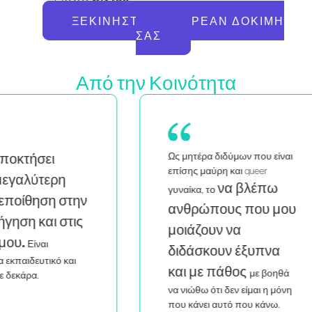
ΞΕΚΙΝΉΣΤΕ ΤΗ ΔΩΡΕΆΝ ΔΟΚΙΜΉ
ΣΑΣ
Από την Κοινότητα
Ως μητέρα διδύμων που είναι
Ως
επίσης μαύρη και queer
α
να βλέπω
γυναίκα, το
ην
ε
ανθρώπους που μου
ς
σ
μοιάζουν να
κά
διδάσκουν έξυπνα
μέ
και με πάθος
με βοηθά
να νιώθω ότι δεν είμαι η μόνη
που κάνει αυτό που κάνω.