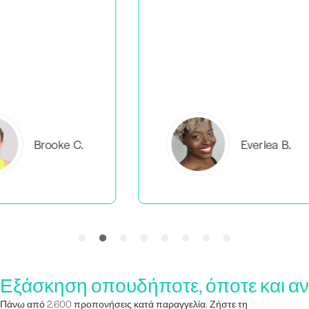
C.
Everlea B.
Εξάσκηση οπουδήποτε, όποτε και αν
Πάνω από 2.600 προπονήσεις κατά παραγγελία. Ζήστε τη