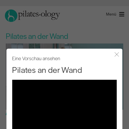
Menü
Pilates an der Wand
Eine Vorschau ansehen
Modal
Pilates an der Wand
Mittlere Stufe