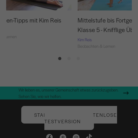
1:12
ollen-Tipps mit Kim Reis
Mittelstufe bis Fortges
Klasse 5 - Knifflige Übe
 & Lernen
Kim Reis
Beobachten & Lernen
Wir lieben es, unserer Gemeinschaft etwas zurückzugeben.
Sehen Sie, wie wir helfen.
STARTEN SIE IHRE KOSTENLOSE
TESTVERSION