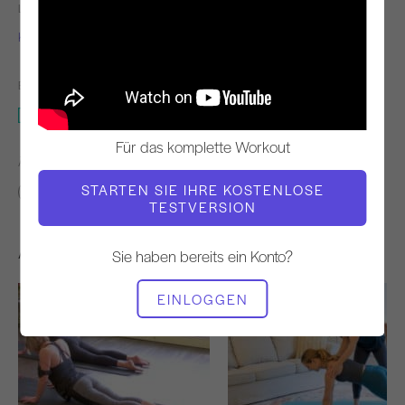
LEHRER
WORKOUT-TEMPO
Kim Reis
Langsam
BENÖTIGTE AUSRÜSTUNG
Stehend Pilates & Die Mauer
Für das komplette Workout
ÄHNLICHE KLASSEN FINDEN FÜR
STARTEN SIE IHRE KOSTENLOSE
Zwischenbericht
30 - 40 min
Stehend Pilates & Die Mauer
TESTVERSION
Andere Workouts, die Ihnen gefallen könnten
Sie haben bereits ein Konto?
EINLOGGEN