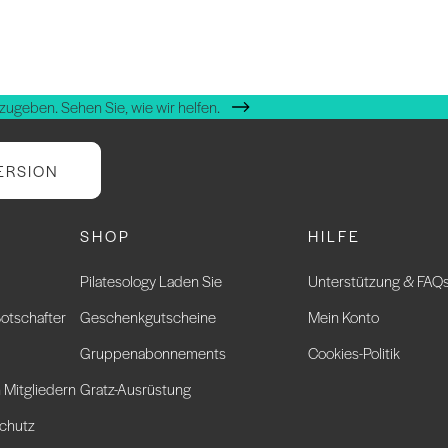
zugeben. Sehen Sie, wie wir helfen.
ERSION
SHOP
HILFE
Pilatesology Laden Sie
Unterstützung & FAQ
otschafter
Geschenkgutscheine
Mein Konto
Gruppenabonnements
Cookies-Politik
 Mitgliedern
Gratz-Ausrüstung
chutz