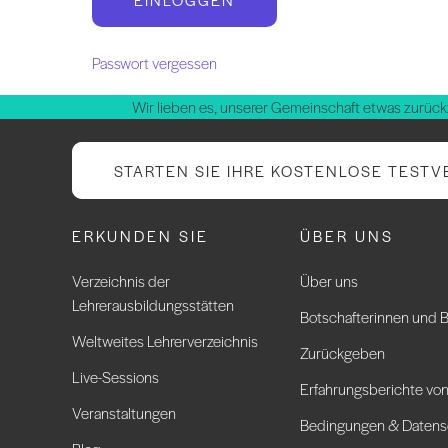
Passwort vergessen
Wir lieben es, unserer Gemeinschaft etwas zurück
STARTEN SIE IHRE KOSTENLOSE TESTV
ERKUNDEN SIE
ÜBER UNS
Verzeichnis der
Über uns
Lehrerausbildungsstätten
Botschafterinnen und B
Weltweites Lehrerverzeichnis
Zurückgeben
Live-Sessions
Erfahrungsberichte von
Veranstaltungen
Bedingungen & Datens