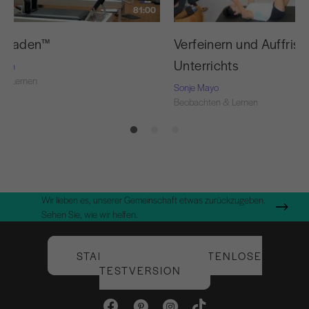
81:00
e Faden™
Verfeinern und Auffrisc
Unterrichts
Nash
 & Lernen
Sonje Mayo
Beobachten & Lernen
Wir lieben es, unserer Gemeinschaft etwas zurückzugeben.
Sehen Sie, wie wir helfen.
STARTEN SIE IHRE KOSTENLOSE
TESTVERSION