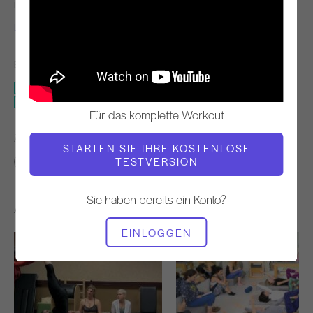
LEHRER
VIDEO ZEIT
Lori Coleman-Brown
40:12
BENÖTIGTE AUSRÜSTUNG
Turm
Ganzes Studio
Für das komplette Workout
ÄHNLICHE KLASSEN FINDEN FÜR
STARTEN SIE IHRE KOSTENLOSE
TESTVERSION
40 - 50 min
Turm
Ganzes Studio
Sie haben bereits ein Konto?
Andere Workouts, die Ihnen gefallen könnten
EINLOGGEN