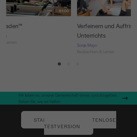
81:00
e Faden™
Verfeinern und Auffrisc
Unterrichts
Nash
 & Lernen
Sonje Mayo
Beobachten & Lernen
Wir lieben es, unserer Gemeinschaft etwas zurückzugeben.
Sehen Sie, wie wir helfen.
STARTEN SIE IHRE KOSTENLOSE
TESTVERSION