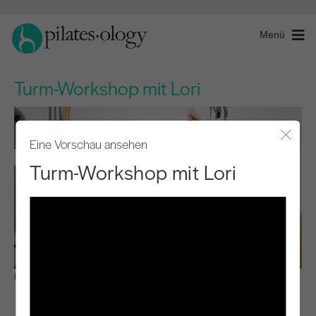
Menü
Turm-Workshop mit Lori
Eine Vorschau ansehen
Modal
Turm-Workshop mit Lori
Beobachten & Lernen