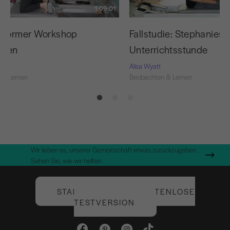
1:09:01
eformer Workshop
Fallstudie: Stephanies 
chten
Unterrichtsstunde
Alisa Wyatt
 & Lernen
Beobachten & Lernen
Wir lieben es, unserer Gemeinschaft etwas zurückzugeben.
Sehen Sie, wie wir helfen.
STARTEN SIE IHRE KOSTENLOSE
TESTVERSION