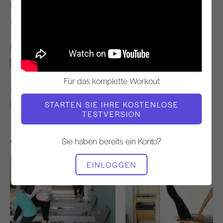
LEHRER
WORKOUT-TEMPO
Alisa Wyatt
Ständig
BENÖTIGTE AUSRÜSTUNG
Matte
Für das komplette Workout
ÄHNLICHE KLASSEN FINDEN FÜR
STARTEN SIE IHRE KOSTENLOSE
Grundlegend
0 - 10 min
Matte
TESTVERSION
Andere Workouts, die Ihnen gefallen könnten
Sie haben bereits ein Konto?
EINLOGGEN