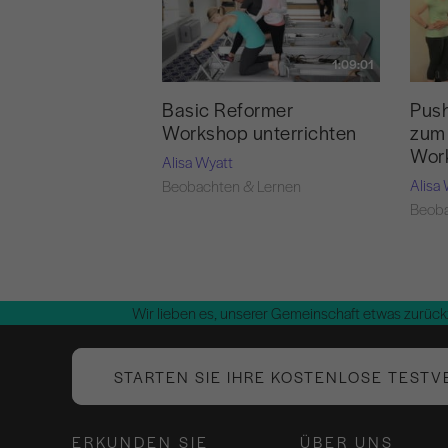
1:09:01
Basic Reformer
Push
Workshop unterrichten
zum 
Wor
Alisa Wyatt
Alisa
Beobachten & Lernen
Beoba
Wir lieben es, unserer Gemeinschaft etwas zurück
STARTEN SIE IHRE KOSTENLOSE TESTV
ERKUNDEN SIE
ÜBER UNS