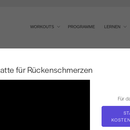
WORKOUTS
PROGRAMME
LERNEN
tte für Rückenschmerzen
atte für Rückenschmerzen
Für d
ST
KOSTE