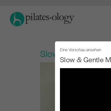
Eine Vorschau ansehen
Slow & Gentle Ma
Slow & Gentle M