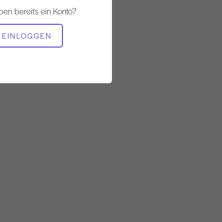
Langsam
ben bereits ein Konto?
BENÖTIGTE AUSRÜSTUNG
EINLOGGEN
Matte