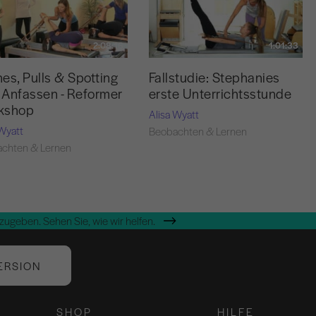
2:08:16
1:01:33
es, Pulls & Spotting
Fallstudie: Stephanies
Anfassen - Reformer
erste Unterrichtsstunde
kshop
Alisa Wyatt
 Wyatt
Beobachten & Lernen
chten & Lernen
zugeben. Sehen Sie, wie wir helfen.
ERSION
SHOP
HILFE