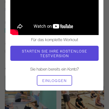
LEHRER
VIDEO ZEIT
Sonje Mayo
11:32
BENÖTIGTE AUSRÜSTUNG
Matte
Für das komplette Workout
ÄHNLICHE KLASSEN FINDEN FÜR
STARTEN SIE IHRE KOSTENLOSE
10 - 20 min
Matte
TESTVERSION
Andere Workouts, die Ihnen gefallen könnten
Sie haben bereits ein Konto?
EINLOGGEN