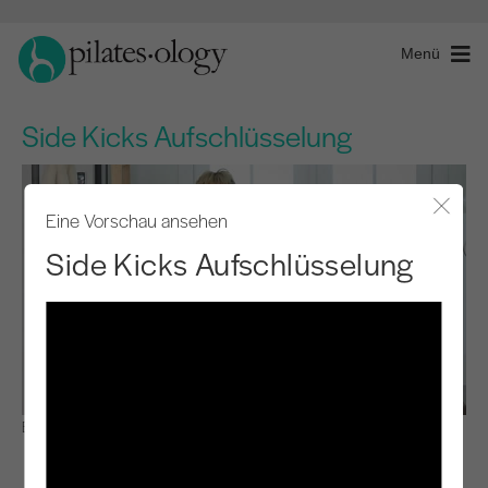
Menü
Side Kicks Aufschlüsselung
Eine Vorschau ansehen
Modal
Side Kicks Aufschlüsselung
Beobachten & Lernen