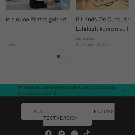
15:54
 wie sie Joe Pilates gelehrt
8 Hands On Cues, die j
Lehrkraft kennen sollte
Jay Grimes
 & Lernen
Beobachten & Lernen
Wir lieben es, unserer Gemeinschaft etwas zurückzugeben.
Sehen Sie, wie wir helfen.
STARTEN SIE IHRE KOSTENLOSE
TESTVERSION