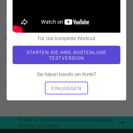
LEHRER
WORKOUT-TEMPO
Marina Urbina
Schnell
BENÖTIGTE AUSRÜSTUNG
Matte
Für das komplette Workout
STARTEN SIE IHRE KOSTENLOSE
ÄHNLICHE KLASSEN FINDEN FÜR
TESTVERSION
Zwischenbericht
0 - 10 min
Matte
Sie haben bereits ein Konto?
Andere Workouts, die Ihnen gefallen könnten
EINLOGGEN
Wir lieben es, unserer Gemeinschaft etwas zurückzugeben.
Sehen Sie, wie wir helfen.