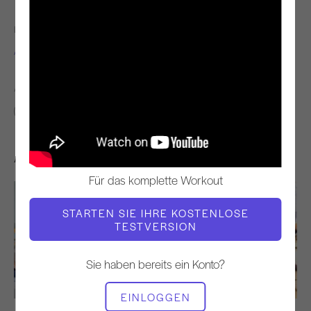
LEHRER
VIDEO ZEIT
Alisa Wyatt
1:44
ÄHNLICHE KLASSEN FINDEN FÜR
0 - 10 min
Andere Workouts, die Ihnen gefallen könnten
Für das komplette Workout
STARTEN SIE IHRE KOSTENLOSE
TESTVERSION
Sie haben bereits ein Konto?
15:54
EINLOGGEN