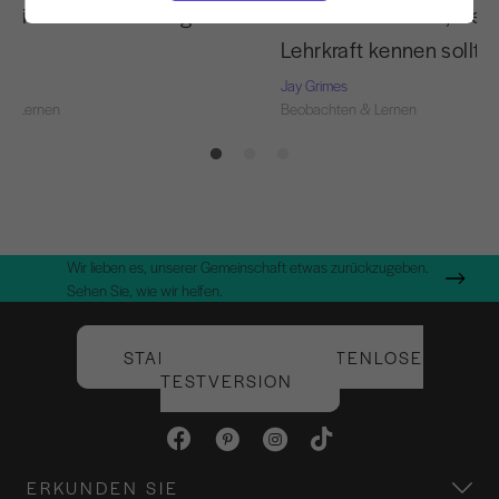
 wie sie Joe Pilates gelehrt
8 Hands On Cues, die j
Lehrkraft kennen sollte
Jay Grimes
 & Lernen
Beobachten & Lernen
Wir lieben es, unserer Gemeinschaft etwas zurückzugeben.
Sehen Sie, wie wir helfen.
STARTEN SIE IHRE KOSTENLOSE
TESTVERSION
ERKUNDEN SIE