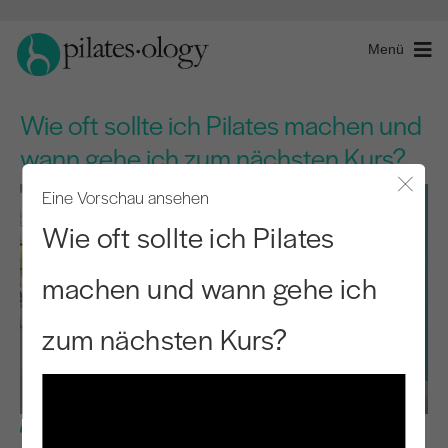
Menü
Wie oft sollte ich Pilates machen und
wann gehe ich zum nächsten Kurs?
Eine Vorschau ansehen
Modal
Wie oft sollte ich Pilates
machen und wann gehe ich
zum nächsten Kurs?
Grundstufe