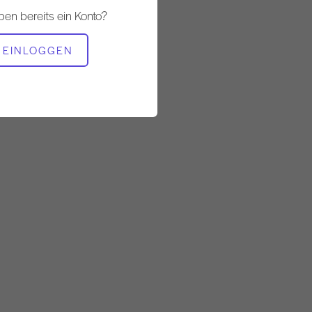
ben bereits ein Konto?
BENÖTIGTE AUSRÜSTUNG
EINLOGGEN
Cadillac