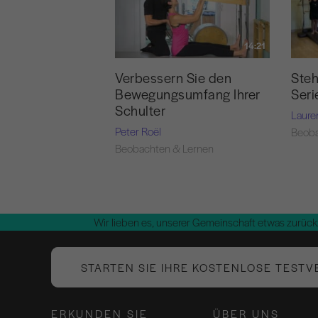
14:21
Verbessern Sie den
Ste
Bewegungsumfang Ihrer
Seri
Schulter
Laure
Peter Roël
Beoba
Beobachten & Lernen
Wir lieben es, unserer Gemeinschaft etwas zurück
STARTEN SIE IHRE KOSTENLOSE TESTV
ERKUNDEN SIE
ÜBER UNS