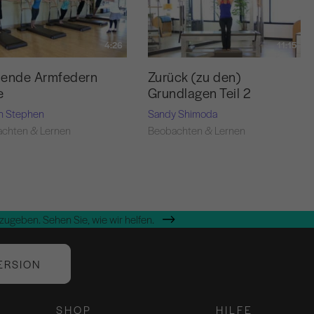
4:26
11:15
hende Armfedern
Zurück (zu den)
e
Grundlagen Teil 2
n Stephen
Sandy Shimoda
chten & Lernen
Beobachten & Lernen
zugeben. Sehen Sie, wie wir helfen.
ERSION
SHOP
HILFE