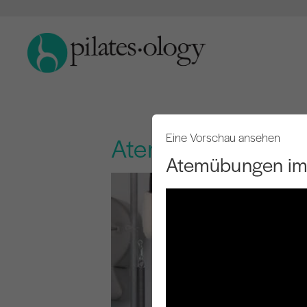
Eine Vorschau ansehen
Atemübungen im Cad
Atemübungen im C