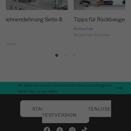
7:27
ür Sehnendehnung Seite &
Tipps für Rückbeugen 
Monica Felix
Beobachten & Lernen
 & Lernen
Wir lieben es, unserer Gemeinschaft etwas zurückzugeben.
Sehen Sie, wie wir helfen.
STARTEN SIE IHRE KOSTENLOSE
TESTVERSION