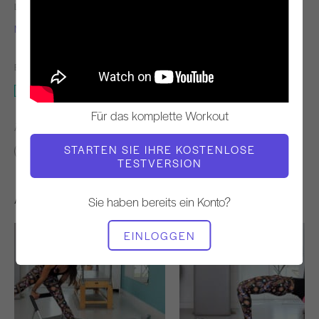
LEHRER
WORKOUT-TEMPO
Monica Felix
Ständig
BENÖTIGTE AUSRÜSTUNG
Ganzes Studio
Für das komplette Workout
ÄHNLICHE KLASSEN FINDEN FÜR
STARTEN SIE IHRE KOSTENLOSE
Fortgeschrittene
0 - 10 min
Ganzes Studio
TESTVERSION
Andere Workouts, die Ihnen gefallen könnten
Sie haben bereits ein Konto?
EINLOGGEN