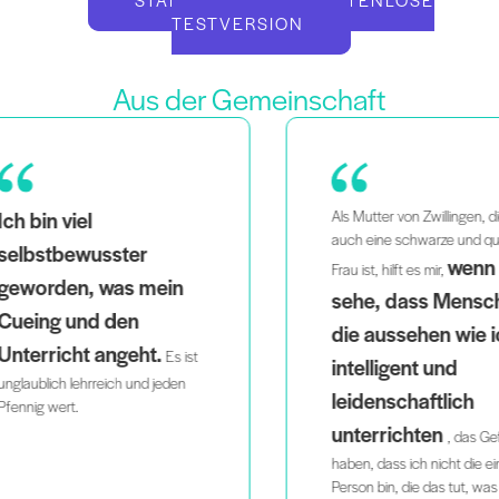
TESTVERSION
Aus der Gemeinschaft
Als Mutter von Zwillingen, die
Als
auch eine schwarze und queere
fi
wenn ich
Frau ist, hilft es mir,
ei
sehe, dass Menschen,
Ha
die aussehen wie ich,
Pro
ist
intelligent und
ic
leidenschaftlich
unterrichten
, das Gefühl
haben, dass ich nicht die einzige
Person bin, die das tut, was ich