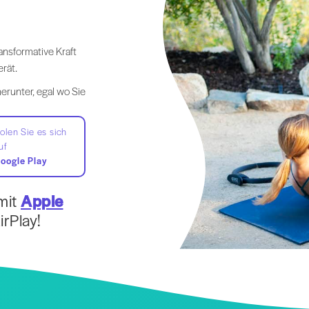
ansformative Kraft
rät.
erunter, egal wo Sie
olen Sie es sich
uf
oogle Play
mit
Apple
rPlay!