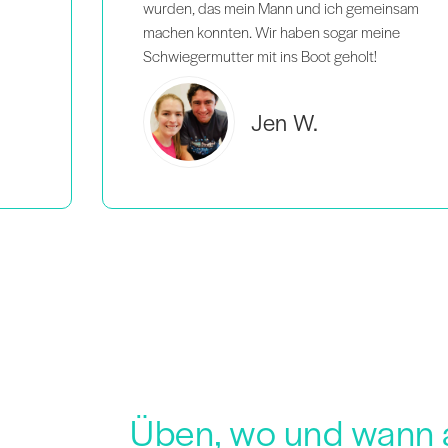
insam
ne
Brooke C.
Üben, wo und wann