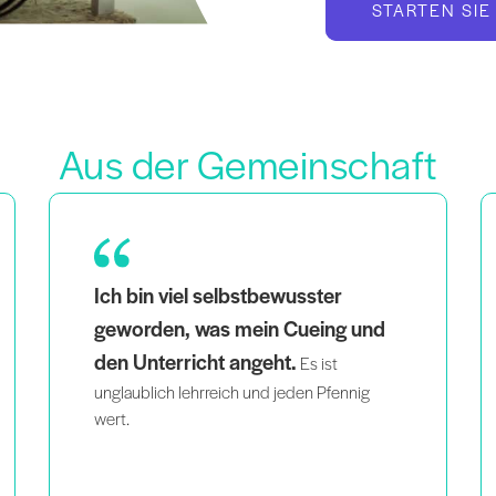
STARTEN SIE
Aus der Gemeinschaft
Als Mutter von Zwillingen, die auch eine
schwarze und queere Frau ist, hilft es mir,
wenn ich sehe, dass Menschen,
die aussehen wie ich, intelligent
und leidenschaftlich unterrichten
,
das Gefühl haben, dass ich nicht die einzige
Person bin, die das tut, was ich tue.