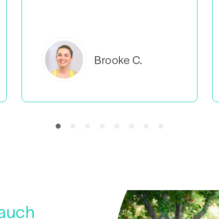
Everlea B.
 auch