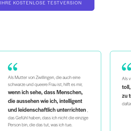
 IHRE KOSTENLOSE TESTVERSION
finde ich es
Pil
Als vielbeschäftigte Mutter
toll, wie einfach es ist, zu Hause
uns
zu trainieren
Work
. Die Progressionen sorgen
auf,
dafür, dass ich jeden Tag wiederkomme!
und l