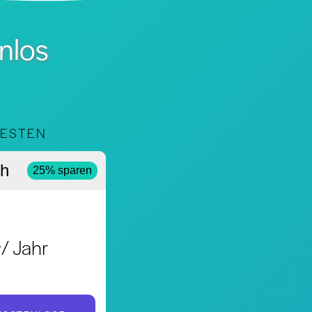
enlos
TESTEN
ch
25% sparen
4
/ Jahr