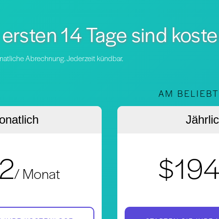
 ersten 14 Tage sind kost
natliche Abrechnung. Jederzeit kündbar.
AM BELIEB
natlich
Jährli
2
$19
/ Monat