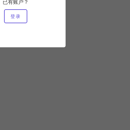
稳定
已有账户？
登录
所需设备
改革者