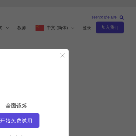
search the site
加入我们
中文 (简体)
习
教师
登录
关闭模态
中级水平
教师
全面锻炼
米格尔-席尔瓦
开始免费试用
锻炼速度