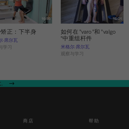
16:55
16:01
势矫正：下半身
如何在 "varo "和 "valgo
"中重组杆件
尔-席尔瓦
米格尔-席尔瓦
与学习
观察与学习
式。
商店
帮助