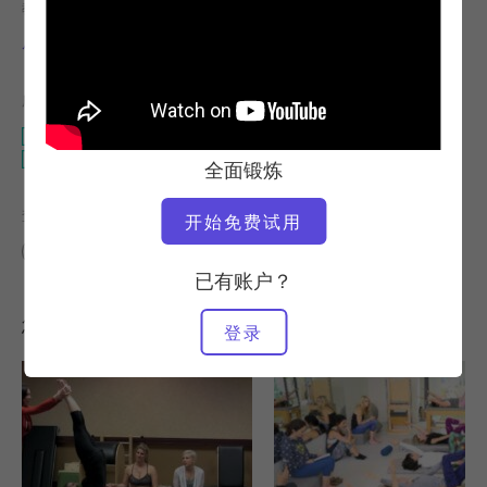
教师
视频时间
尼德拉-加布里埃尔
19:45
所需设备
整个工作室
颈部张力计
全面锻炼
查找类似课程
开始免费试用
10 - 20 分钟
整个工作室
颈部张力计
已有账户？
您可能喜欢的其他锻炼
登录