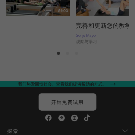
81:00
完善和更新您的教学
-纳什
Sonje Mayo
习
观察与学习
我们热爱回馈社会。查看我们提供帮助的方式。
开始免费试用
探索