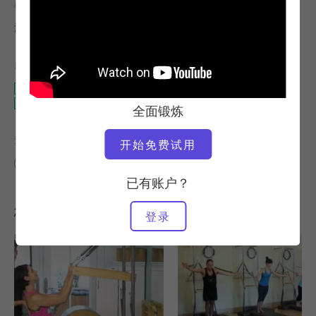
教师
视频时间
洛里-科尔曼-布朗
18:17
所需设备
塔楼
凯迪拉克
全面锻炼
查找类似课程
开始免费试用
10 - 20 分钟
塔楼
凯迪拉克
已有账户？
您可能喜欢的其他锻炼
登录