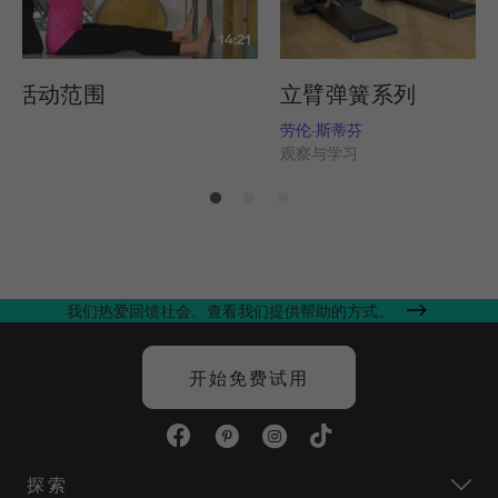
14:21
部活动范围
立臂弹簧系列
劳伦-斯蒂芬
习
观察与学习
我们热爱回馈社会。查看我们提供帮助的方式。
开始免费试用
探索