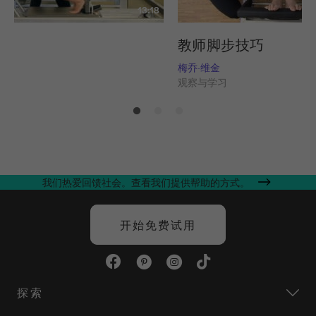
13:18
列
教师脚步技巧
姆斯
梅乔-维金
习
观察与学习
我们热爱回馈社会。查看我们提供帮助的方式。
开始免费试用
探索