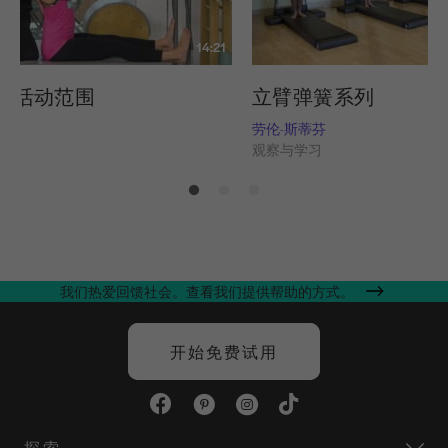
14:21
部活动范围
立臂弹簧系列
劳伦-斯蒂芬
习
观察与学习
我们热爱回馈社会。查看我们提供帮助的方式。
开始免费试用
探索