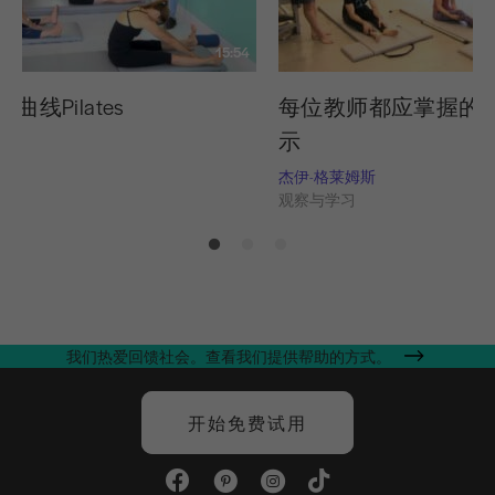
15:54
 曲线Pilates
每位教师都应掌握的 8
示
习
杰伊-格莱姆斯
观察与学习
我们热爱回馈社会。查看我们提供帮助的方式。
开始免费试用