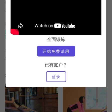
教师
锻炼速度
克莱尔-邓菲-赫马尼
稳定
所需设备
垫子
整个工作室
全面锻炼
查找类似课程
开始免费试用
中级
50 - 60 分钟
垫子
整个工作室
已有账户？
您可能喜欢的其他锻炼
登录