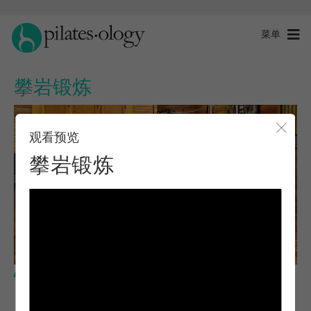
菜单
攀岩锻炼
观看预览
关闭
攀岩锻炼
中级水平