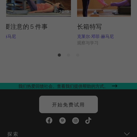
36:19
需要注意的 5 件事
长箱特写
菲-赫马尼
克莱尔-邓菲-赫马尼
习
观察与学习
我们热爱回馈社会。查看我们提供帮助的方式。
开始免费试用
探索