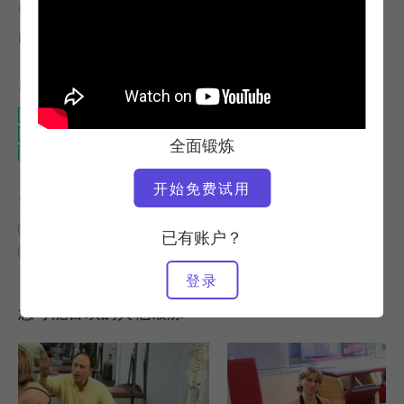
教师
锻炼速度
西蒙娜-西普里亚尼
慢
所需设备
垫子
带魔术圈的垫子
全面锻炼
带手臂或腿部重量的垫子
开始免费试用
查找类似课程
中级
50 - 60 分钟
垫子
带魔术圈的垫子
已有账户？
带手臂或腿部重量的垫子
登录
您可能喜欢的其他锻炼