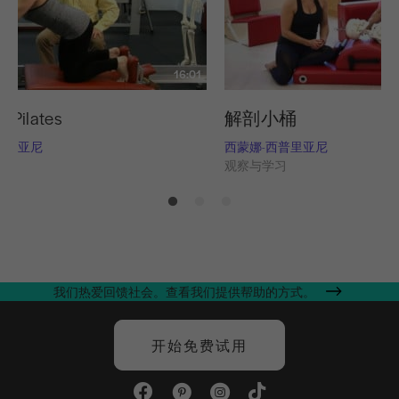
16:01
ilates
解剖小桶
普里亚尼
西蒙娜-西普里亚尼
习
观察与学习
我们热爱回馈社会。查看我们提供帮助的方式。
开始免费试用