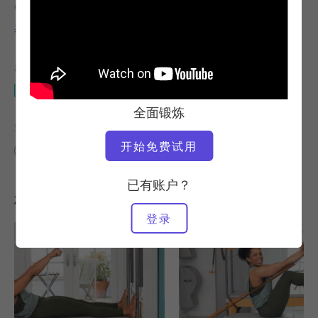
教师
锻炼速度
基拉-兰姆
稳定
所需设备
改革者
全面锻炼
查找类似课程
开始免费试用
中级
50 - 60 分钟
改革者
已有账户？
您可能喜欢的其他锻炼
登录