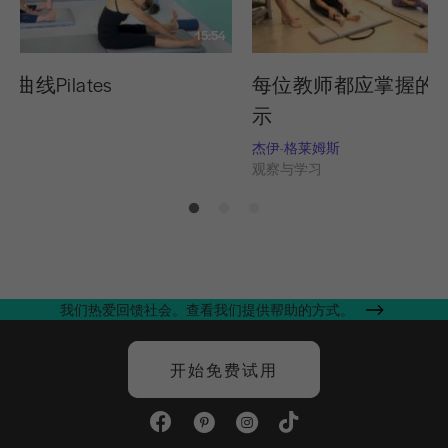
15:54
 曲线Pilates
每位教师都应掌握的 8
示
习
杰伊-格莱姆斯
观察与学习
我们热爱回馈社会。查看我们提供帮助的方式。
开始免费试用