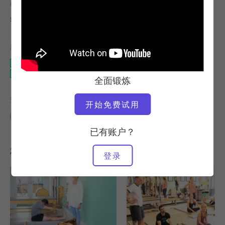
教师
视频时间
Sandy Shimoda
13:08
所需设备
垫子
断头台
全面锻炼
查找类似课程
开始免费试用
10 - 20 分钟
垫子
断头台
已有账户？
您可能喜欢的其他锻炼
登录