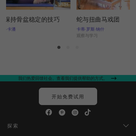
31:34
中保持骨盆稳定的技巧
蛇与扭曲马戏团
托里-卡潘
卡蒂-罗斯-纳什
习
观察与学习
我们热爱回馈社会。查看我们提供帮助的方式。
开始免费试用
探索