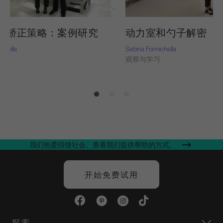
38:36
弯矫正策略：案例研究
动力室和勺子解密
chella
Sabina Formichella
习
观察与学习
我们热爱回馈社会。查看我们提供帮助的方式。
开始免费试用
探索