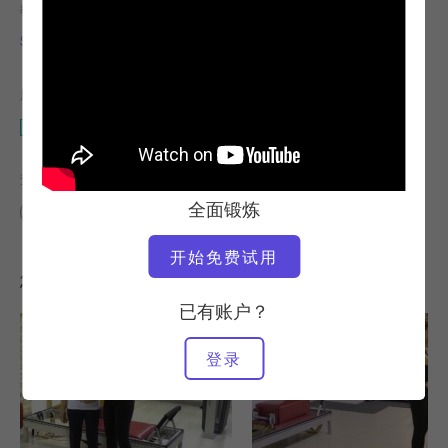
教师
锻炼速度
Sabina Formichella
稳定
所需设备
改革者
查找类似课程
全面锻炼
中级
30 - 40 分钟
改革者
开始免费试用
您可能喜欢的其他锻炼
已有账户？
登录