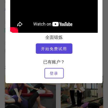
教师
视频时间
梅乔-维金
28:10
所需设备
梯桶
全面锻炼
查找类似课程
开始免费试用
20 - 30 分钟
梯桶
已有账户？
您可能喜欢的其他锻炼
登录