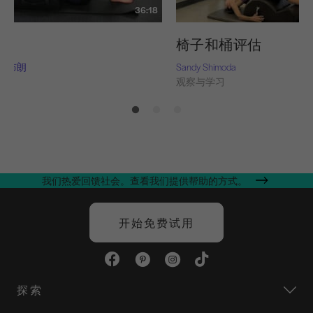
36:18
习
椅子和桶评估
曼-布朗
Sandy Shimoda
习
观察与学习
我们热爱回馈社会。查看我们提供帮助的方式。
开始免费试用
探索