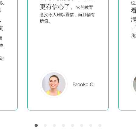
也是一名黑人和同性恋女性，
育
看到像我一样的人充
有
满智慧和激情地讲课
回
，让我觉得我不是唯一一个做
人
我所做事情的
。
C.
Everlea B.