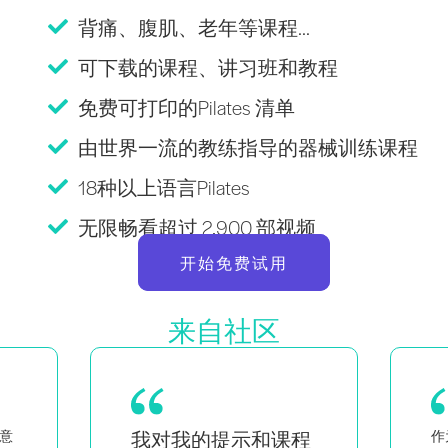
背痛、腹肌、老年等课程...
可下载的课程、讲习班和教程
免费可打印的Pilates 清单
由世界一流的教练指导的器械训练课程
18种以上语言Pilates
无限畅看超过 2,900 部视频
开始免费试用
来自社区
程
作为一对双胞胎的母亲，同时
作