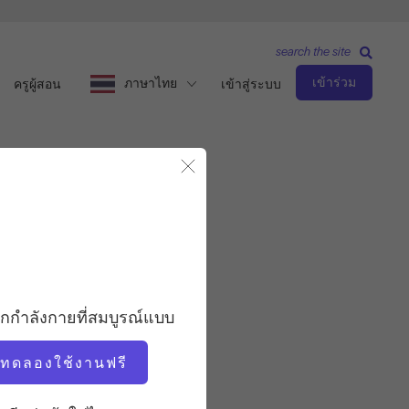
search the site
เข้าร่วม
ภาษาไทย
ครูผู้สอน
เข้าสู่ระบบ
ปิดโมดอล
สังเกตและเรียนรู้
ครู
อกกำลังกายที่สมบูรณ์แบบ
โมนิก้า เฟลิกซ์
่มทดลองใช้งานฟรี
เวลาวิดีโอ
11:48