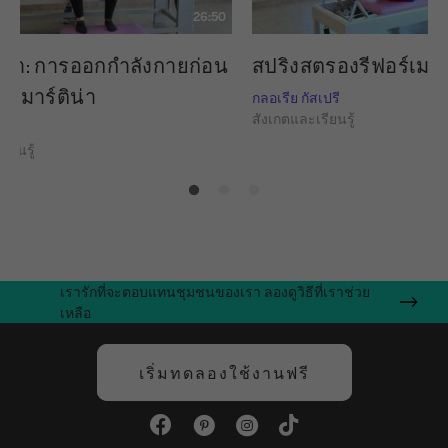
26:50
กษา: การออกกำลังกายก่อน
สปริงสตรองรีฟอร์เมอร
งมาร์ติน่า
กลอเรีย กัสเปรี
สังเกตและเรียนรู้
เปรี
ียนรู้
เรารักที่จะตอบแทนชุมชนของเรา ลองดูวิธีที่เราช่วย
เหลือ
เริ่มทดลองใช้งานฟรี