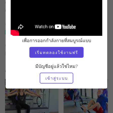
ครู
จังหวะการออกกำลังกาย
กลอเรีย กัสเปรี
มั่นคง
อุปกรณ์ที่ต้องใช้
การยืน Pilates & กำแพง
เพื่อการออกกำลังกายที่สมบูรณ์แบบ
ค้นหาชั้นเรียนที่คล้ายคลึงกันสำหรับ
เริ่มทดลองใช้งานฟรี
ระดับกลาง
30 - 40 นาที
การยืน Pilates & กำแพง
มีบัญชีอยู่แล้วใช่ไหม?
การออกกำลังกายอื่น ๆ ที่คุณอาจชอบ
เข้าสู่ระบบ