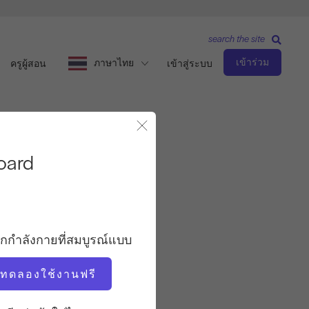
search the site
เข้าร่วม
ภาษาไทย
ครูผู้สอน
เข้าสู่ระบบ
Jumpboard
ปิดโมดอล
oard
ระดับกลาง
ครู
อกกำลังกายที่สมบูรณ์แบบ
ซิโมน่า ชิปริอานี
่มทดลองใช้งานฟรี
จังหวะการออกกำลังกาย