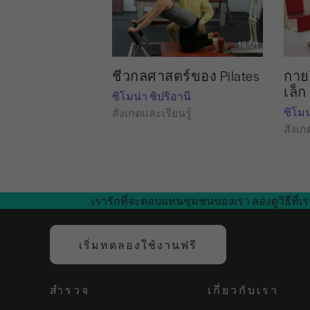
16:01
ชีวกลศาสตร์ของ Pilates
กาย
เล็ก
ซิโมน่า ชิปริอานี
ซิโมน
สังเกตและเรียนรู้
สังเก
เรารักที่จะตอบแทนชุมชนของเรา ลองดูวิธีที่เร
เริ่มทดลองใช้งานฟรี
สำรวจ
เกี่ยวกับเรา