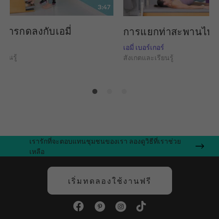
3:47
บการกดลงกับเอมี่
การแยกท่าสะพานไหล่ก
กอร์
เอมี่ เบอร์เกอร์
ียนรู้
สังเกตและเรียนรู้
เรารักที่จะตอบแทนชุมชนของเรา ลองดูวิธีที่เราช่วย
เหลือ
เริ่มทดลองใช้งานฟรี