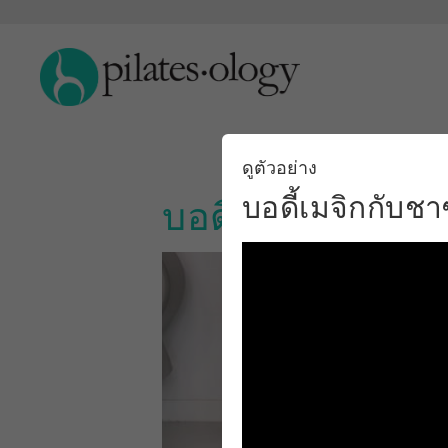
ดูตัวอย่าง
บอดี้เมจิกกับช
บอดี้เมจิกกับชาซ