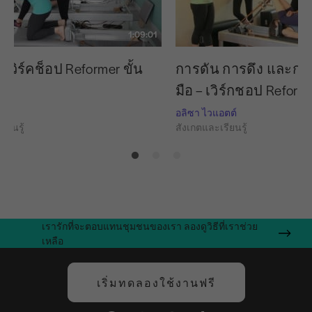
1:09:01
วิร์คช็อป Reformer ขั้น
การดัน การดึง และกา
มือ – เวิร์กชอป Reform
ตต์
อลิซา ไวแอตต์
ียนรู้
สังเกตและเรียนรู้
เรารักที่จะตอบแทนชุมชนของเรา ลองดูวิธีที่เราช่วย
เหลือ
เริ่มทดลองใช้งานฟรี