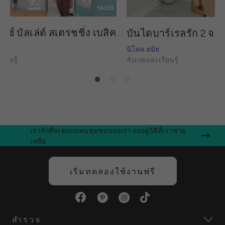
14:03
กซ์ บัลเล่ต์ สเตรชชิ่ง เบสิค
บันไดบาร์เรลรัก 2 จาก
นิโคล สมิธ
ียนรู้
สังเกตและเรียนรู้
เรารักที่จะตอบแทนชุมชนของเรา ลองดูวิธีที่เราช่วย
เหลือ
เริ่มทดลองใช้งานฟรี
สำรวจ