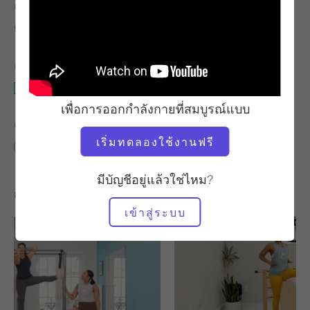
ครู
จังหวะการออกกำลังกาย
นิโคล สมิธ
มั่นคง
อุปกรณ์ที่ต้องใช้
กระโดดบอร์ด
เพื่อการออกกำลังกายที่สมบูรณ์แบบ
ค้นหาชั้นเรียนที่คล้ายคลึงกันสำหรับ
เริ่มทดลองใช้งานฟรี
ระดับกลาง
10 - 20 นาที
กระโดดบอร์ด
มีบัญชีอยู่แล้วใช่ไหม?
การออกกำลังกายอื่น ๆ ที่คุณอาจชอบ
เข้าสู่ระบบ